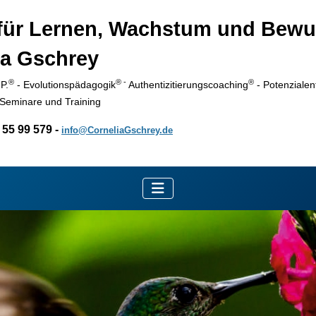
 für Lernen, Wachstum und Bewu
ia Gschrey
®
® -
®
P.
- Evolutionspädagogik
Authentizitierungscoaching
- Potenzialen
 Seminare und Training
- 55 99 579 -
info@CorneliaGschrey.de