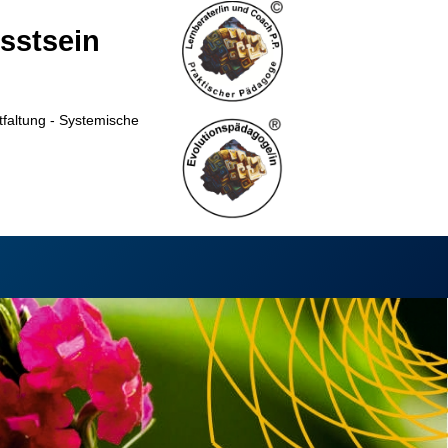
sstsein
tfaltung -
Systemische