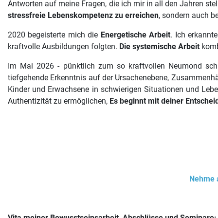
Antworten auf meine Fragen, die ich mir in all den Jahren ste
stressfreie Lebenskompetenz zu erreichen
, sondern auch b
2020 begeisterte mich die
E
nergetische Arbeit
. Ich erkannt
kraftvolle Ausbildungen folgten.
Die systemische Arbeit
komb
Im Mai 2026 - pünktlich zum so kraftvollen Neumond schlo
tiefgehende Erkenntnis auf der Ursachenebene, Zusammenh
Kinder und Erwachsene in schwierigen Situationen und Leben
Authentizität zu ermöglichen,
Es beginnt mit deiner Entschei
Nehme an
Vita meiner Bewusstseinsarbeit, Abschlüsse und Seminare: