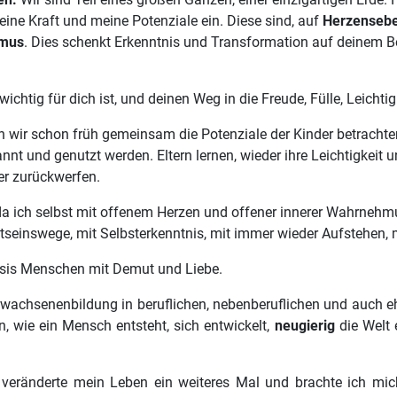
ne Kraft und meine Potenziale ein. Diese sind, auf
Herzenseb
smus
. Dies schenkt Erkenntnis und Transformation auf deinem B
ichtig für dich ist, und deinen Weg in die Freude, Fülle, Leichti
en wir schon früh gemeinsam die Potenziale der Kinder betracht
annt und genutzt werden. Eltern lernen, wieder ihre Leichtigkeit
er zurückwerfen.
 da ich selbst mit offenem Herzen und offener innerer Wahrneh
stseinswege, mit Selbsterkenntnis, mit immer wieder Aufstehen,
 Basis Menschen mit Demut und Liebe.
Erwachsenenbildung in beruflichen, nebenberuflichen und auch e
, wie ein Mensch entsteht, sich entwickelt,
neugierig
die Welt 
 veränderte mein Leben ein weiteres Mal und brachte ich mic