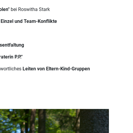
olen"
bei Roswitha Stark
 Einzel und Team-Konflikte
sentfaltung
terin P.P."
twortliches
Leiten von Eltern-Kind-Gruppen