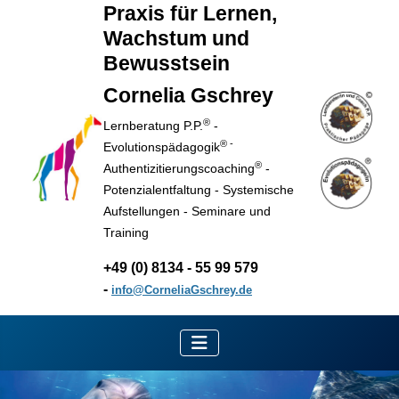
Praxis für Lernen,
Wachstum und
Bewusstsein
Cornelia Gschrey
®
Lernberatung P.P.
-
® -
Evolutionspädagogik
®
Authentizitierungscoaching
-
Potenzialentfaltung -
Systemische
Aufstellungen - Seminare und
Training
+49 (0) 8134 - 55 99 579
-
info@CorneliaGschrey.de