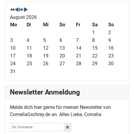
V
V
N
N
o
o
ä
ä
r
r
c
c
August 2026
h
h
h
h
Mo
Di
Mi
Do
Fr
Sa
So
e
e
s
s
1
2
r
r
t
t
3
4
5
6
7
8
9
i
i
e
e
10
11
12
13
14
15
16
g
g
s
s
17
18
19
20
21
22
23
e
e
J
M
24
25
26
27
28
29
30
s
r
a
o
31
J
M
h
n
a
o
r
a
h
n
t
Newsletter Anmeldung
r
a
t
Melde dich hier gerne für meinen Newsletter von
CorneliaGschrey.de an. Alles Liebe, Cornelia